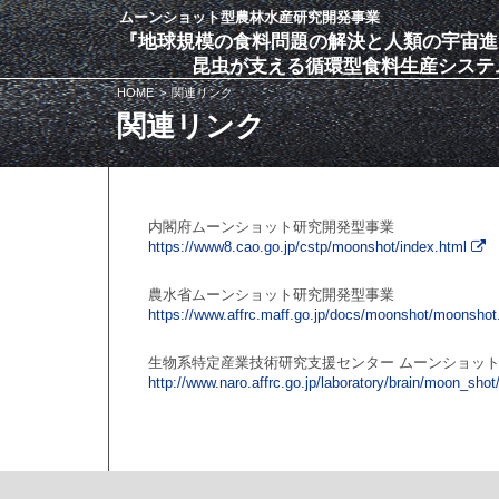
ムーンショット型農林水産研究開発事業
『地球規模の食料問題の解決と人類の宇宙進
昆虫が支える循環型食料生産システ
HOME
関連リンク
関連リンク
内閣府ムーンショット研究開発型事業
https://www8.cao.go.jp/cstp/moonshot/index.html
農水省ムーンショット研究開発型事業
https://www.affrc.maff.go.jp/docs/moonshot/moonsho
生物系特定産業技術研究支援センター ムーンショッ
http://www.naro.affrc.go.jp/laboratory/brain/moon_sho