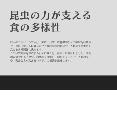
我々のコンソーシアムは、幅広い研究・教育機関がその叡智を結集さ
せ、目前に迫る人口爆発に伴う食料問題の解決や、人類の宇宙進出を
支える食料開発に挑みます。
この研究開発を達成するために我々は「昆虫」に着目しました。未利
用資源である「昆虫」の機能を理解し、開拓することで、人類の安
心・安全な食を支えるシステムの構築を推進します。