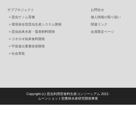
サブプロジェクト
お問合せ
昆虫ゲノム育種
個人情報の取り扱い
環境保全型昆虫生産システム開発
関連リンク
昆虫由来水産・畜産飼料開発
会員限定ページ
コオロギ由来食料開発
宇宙進出要素技術開発
社会実装
Copyright (c)️ 昆虫利用型食料生産コンソーシアム 2021-
ムーンショット型農林水産研究開発事業